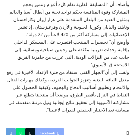
وأضاف أن “المسابقة القارية تقام كل3 أعوام وتتميز بحجم
المشاركة وقوة المنافسة بحكم تواجد نخبة من أبطال آسيا والعالم
يمثلون العديد من البلدان المتقدمة على غرار إيران وكازاخستان
وتايلند واليابان وكوريا الجنوبية والأردن وقرغيزستان، إذ تشير
الإحصائيات إلى مشاركة أكثر من 420 لاعباً من 22 دولة”.
وأوضح أن” تحضيرات المنتخب اقتصرت على المعسكر الداخلي
بإقامة وحدات تدريبية مكثفة على وجبتين صباحية ومسائية، إلى
جانب عدد من النزالات الودية، التي عززت من جاهزية الفريق
للاستحقاق الآسيوي”.
ولفت إلى أن”الجهاز الفني استفاد من فترة الإعداد الأخيرة في رفع
معدل اللياقة البدنية وتعزيز الجوانب الفردية، وكذلك مهارات القتال
والالتحام وتطبيق أساليب الدفاع والهجوم، وكيفية الحصول على
النقاط في النزال بأقصر الطرق، موضحاً أن منتخبنا يتطلع عبر
مشاركته الآسيوية إلى تحقيق نتائج إيجابية ونيل مرتبة متقدمة، في
مسابقة تعد الاختبار الحقيقي لقدرات لاعبينا”.
Facebook