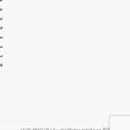
عل
غي
في
مع
من
من
هُن
© 2024 جميع الحقوق محفوظة لمؤسسة عراقنا للثقافة والإعلام.