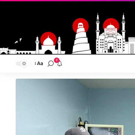
9
Aa
تغيير
حجم
النص