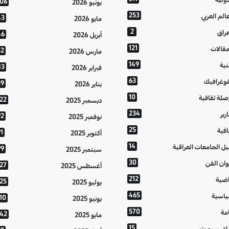
106
يونيو 2026
253
عالم العربي
43
مايو 2026
2
عراق
46
أبريل 2026
121
مقالات
52
مارس 2026
149
نية
83
فبراير 2026
63
فوغرافيك
39
يناير 2026
10
صلة ثقافية
122
ديسمبر 2025
234
رير
92
نوفمبر 2025
25
افية
1
أكتوبر 2025
14
يل الجامعات العراقية
99
سبتمبر 2025
30
وان الفن
127
أغسطس 2025
212
اضية
125
يوليو 2025
465
اسية
10
يونيو 2025
570
مة
142
مايو 2025
15
اق سبورت