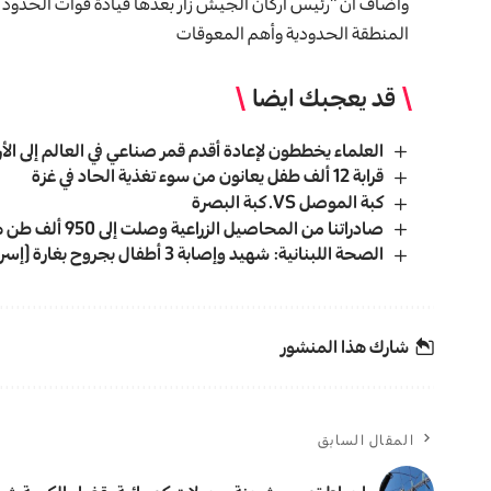
وأضاف أن “رئيس أركان الجيش زار بعدها قيادة قوات الحدود اللو
المنطقة الحدودية وأهم المعوقات
قد يعجبك ايضا
العلماء يخططون لإعادة أقدم قمر صناعي في العالم إلى ال
قرابة 12 ألف طفل يعانون من سوء تغذية الحاد في غزة
كبة الموصل VS. كبة البصرة
صادراتنا من المحاصيل الزراعية وصلت إلى 950 ألف طن هذا العام
الصحة اللبنانية: شهيد وإصابة 3 أطفال بجروح بغارة (إسرائيلية) على منطقة شرحبيل
شارك هذا المنشور
المقال السابق