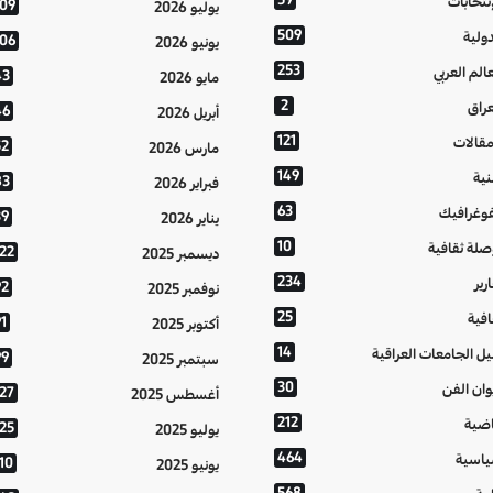
إنتخابات
109
يوليو 2026
509
دولية
106
يونيو 2026
253
عالم العربي
43
مايو 2026
2
عراق
46
أبريل 2026
121
مقالات
52
مارس 2026
149
نية
83
فبراير 2026
63
فوغرافيك
39
يناير 2026
10
صلة ثقافية
122
ديسمبر 2025
234
رير
92
نوفمبر 2025
25
افية
1
أكتوبر 2025
14
يل الجامعات العراقية
99
سبتمبر 2025
30
وان الفن
127
أغسطس 2025
212
اضية
125
يوليو 2025
464
اسية
10
يونيو 2025
568