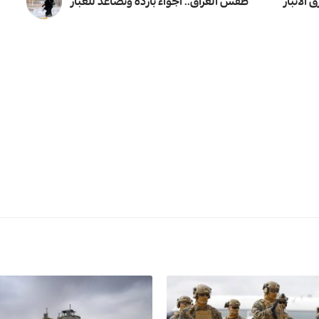
الأنبار
طقس العراق.. أجواء باردة وتصاعد للغبار