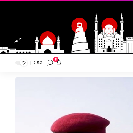
8
Aa
تغيير
حجم
النص