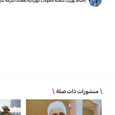
إحباط تهريب شحنة محولات كهربائية بقضاء الكرمة شرق 
منشورات ذات صلة