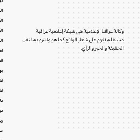
ال
ال
ال
ال
وكالة عراقنا الإعلامية هي شبكة إعلامية عراقية
مستقلة، تقوم على شعار الواقع كما هو وتلتزم به، لنقل
ال
الحقيقة والخبر والرأي.
ام
ان
بو
تقا
ثق
دل
دي
ري
سي