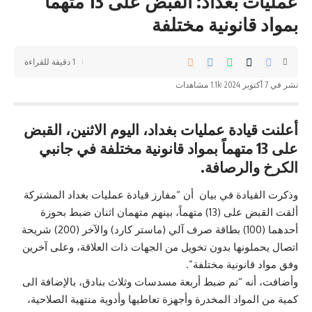
عمليات بغداد: القبض على 13 متهماً
بمواد قانونية مختلفة
1 دقيقة للقراءة
نشر في 7 أكتوبر 2024
1.1k مشاهدات
أعلنت قيادة عمليات بغداد، اليوم الاثنين، القبض
على 13 متهماً بمواد قانونية مختلفة في جانبي
الكرخ والرصافة.
وذكرت
القيادة
في بيان أن “مفارز قيادة عمليات بغداد المشتركة
ألقت القبض على (13) متهماً، بينهم متهمان اثنان ضبط بحوزة
أحدهما (100) بطاقة صرف آلي (ماستر كارد) والآخر (200) شريحة
اتصال يحملونها بدون تخويل من الجهات ذات العلاقة، وعلى آخرين
وفق مواد قانونية مختلفة”.
وأضافت، أنه “تم ضبط أربعة مسدسات وثلاث بنادق، بالإضافة الى
كمية من المواد المخدرة وأجهزة تعاطيها وأدوية منتهية الصلاحية،