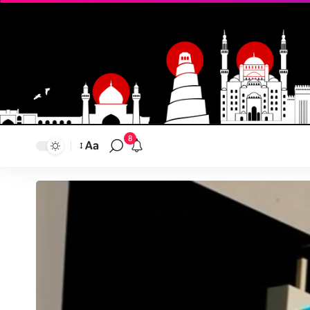
8
Aa
تغيير
حجم
النص