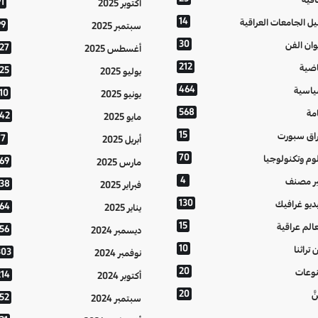
1
أكتوبر 2025
14
يل الجامعات العراقية
99
سبتمبر 2025
30
وان الفن
127
أغسطس 2025
212
اضية
125
يوليو 2025
464
اسية
10
يونيو 2025
568
مة
142
مايو 2025
15
اق سبورت
77
أبريل 2025
70
وم وتكنولوجيا
169
مارس 2025
4
ر مصنف
138
فبراير 2025
130
ديو غرافيك
164
يناير 2025
15
الم عراقية
156
ديسمبر 2024
10
 تراثنا
303
نوفمبر 2024
20
وعات
214
أكتوبر 2024
20
َّ
152
سبتمبر 2024