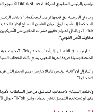
ترامب بالرئيس التنفيذي لشركة TikTok Shaw Zi الأسبوع الماضي، وفقا لتقارير وسائل الإعلام.
وجاء في العريضة التي قدمها ترامب للمحكمة: “لا يتخذ الرئيس
المحكمة إلى تأخير تاريخ سريان القانون للسماح لإدارته الج
TikTok، وبالتالي احترام حقوق عشرات الملايين من الأمريكي
مخاوف الأمن القومي”.
المنصة وسيلة فريدة لحرية التعبير، بما في ذلك الخطاب السيا
وأشار إلى أن “نائبة الرئيس كامالا هاريس، رغم الحظر الذي ف
الانتخابية”.
وتخضع الشبكة الاجتماعية للتدقيق من قبل السلطات الأمريك
منها أو تستخدم التطبيق لنشر الدعاية، ولدى TikTok حوالي 170 مليون مستخدم في الولايات المتحدة.