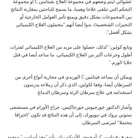
عشوائي ليتم وضعهم في مجموعة العلاج بفيتامين C أو مجموعة
التحكم التي تتلقى علاجا وهميا، ما يسمح للباحثين بمقارنة النتائج
بين المجموعات بشكل دقيق ويمنع تأثير العوامل الخارجية أو
التحيزات الشخصية)، بدوا أيضا أنهم “يتحملون العلاج الكيميائي
بشكل أفضل”.
وتابع كولين: “لذلك، حصلوا على مزيد من العلاج الكيميائي لفترات
أطول وجرعات أكبر من العلاج الكيميائي، ما ساعد أيضا في قتل
خلايا الورم.”
ويمكن أن يساعد فيتامين C الوريدي في محاربة أنواع أخرى من
السرطان أيضا، وفقا لكولين، الذي ذكر أن زملاءه يدرسون
استخدامه في علاج سرطان الرئة وسرطان الدماغ.
وأشار الدكتور جورجيوس جورجاكيس، جراح الأورام في مستشفى
ستوني بروك في نيويورك، إلى أن هذه النتائج قد تكون “اختراقا
محتملا” لمرضى السرطان.
ويعرف فيتامين C، أو حمض الأسكوربيك، بأنه “مغذ أساسي” موجود