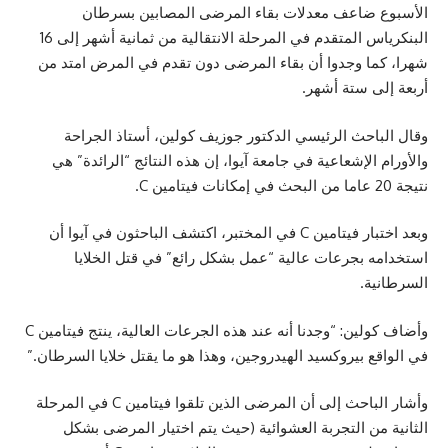
الأسبوع ضاعف معدلات بقاء المرضى المصابين بسرطان
البنكرياس المتقدم في المرحلة الانتقالية من ثمانية أشهر إلى 16
شهرا، كما وجدوا أن بقاء المرضى دون تقدم في المرض امتد من
أربعة إلى ستة أشهر.
وقال الباحث الرئيسي الدكتور جوزيف كولين، أستاذ الجراحة
والأورام الإشعاعية في جامعة آيوا، إن هذه النتائج “الرائدة” هي
نتيجة 20 عاما من البحث في إمكانات فيتامين C.
وبعد اختبار فيتامين C في المختبر، اكتشف الباحثون في آيوا أن
استخدامه بجرعات عالية “عمل بشكل رائع” في قتل الخلايا
السرطانية.
وأضاف كولين: “وجدنا أنه عند هذه الجرعات العالية، ينتج فيتامين C
في الواقع بيروكسيد الهيدروجين، وهذا هو ما يقتل خلايا السرطان.”
وأشار الباحث إلى أن المرضى الذين تلقوا فيتامين C في المرحلة
الثانية من التجربة العشوائية (حيث يتم اختيار المرضى بشكل