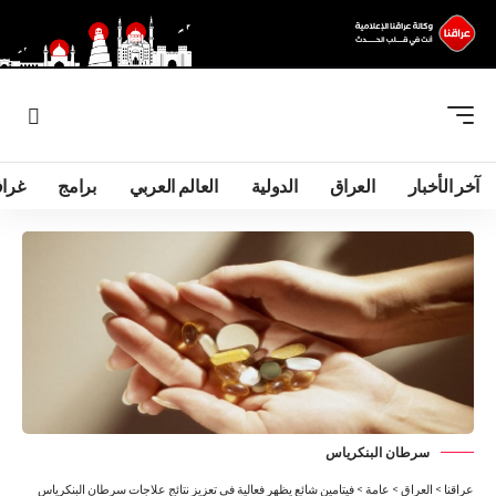
آخر الأخبار
العراق
الدولية
العالم العربي
برامج
غرا
سرطان البنكرياس
عراقنا
>
العراق
>
عامة
>
فيتامين شائع يظهر فعالية في تعزيز نتائج علاجات سرطان البنكرياس