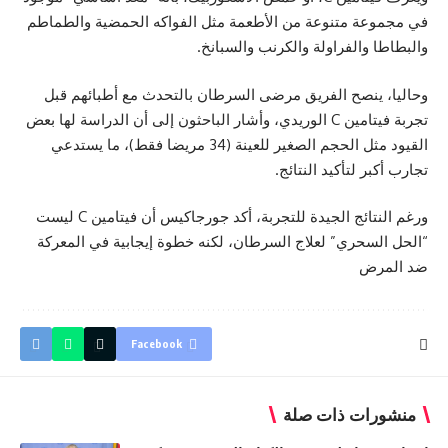
في مجموعة متنوعة من الأطعمة مثل الفواكه الحمضية والطماطم
والبطاطا والفراولة والكرنب والسبانخ.
وحاليا، ينصح الفريق مرضى السرطان بالتحدث مع أطبائهم قبل
تجربة فيتامين C الوريدي، وأشار الباحثون إلى أن الدراسة لها بعض
القيود مثل الحجم الصغير للعينة (34 مريضا فقط)، ما يستدعي
تجارب أكبر لتأكيد النتائج.
ورغم النتائج الجيدة للتجربة، أكد جورجاكيس أن فيتامين C ليست
“الحل السحري” لعلاج السرطان، لكنه خطوة إيجابية في المعركة
ضد المرض
Facebook
منشورات ذات صلة