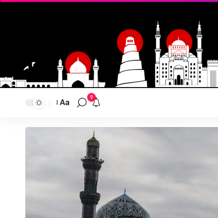
9
Aa
تغيير
حجم
النص