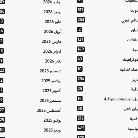
إنتخابات
109
يوليو 2026
511
دولية
106
يونيو 2026
253
عالم العربي
43
مايو 2026
2
عراق
46
أبريل 2026
121
مقالات
52
مارس 2026
149
نية
83
فبراير 2026
63
فوغرافيك
39
يناير 2026
10
صلة ثقافية
122
ديسمبر 2025
234
رير
92
نوفمبر 2025
25
افية
1
أكتوبر 2025
14
يل الجامعات العراقية
99
سبتمبر 2025
30
وان الفن
127
أغسطس 2025
212
اضية
125
يوليو 2025
465
اسية
10
يونيو 2025
570