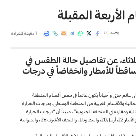
الأربعة المقبلة
1 دقيقة للقراءة
مشاركة
لثلاثاء، عن تفاصيل حالة الطقس في
تساقطاً للأمطار وانخفاضاً في درجات
ى غائم جزئي وأحياناً يكون غائماً في بعض أقسام المنطقة
لية والأقسام الغربية من المنطقة الوسطى، ودرجات الحرارة
 ومقاربة في المنطقة الجنوبية” ، مبيناً أن “درجات الحرارة
العظمى ستكون في بغداد وديالى وكربلاء المقدسة 25 ، نينوى والأنبار 22، أربيل20، واسط وبابل والنجف الأشرف 26 ، والديوانية