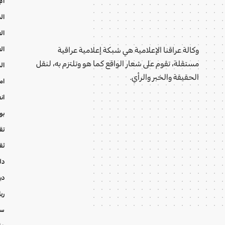
ال
ال
ال
ال
وكالة عراقنا الإعلامية هي شبكة إعلامية عراقية
مستقلة، تقوم على شعار الواقع كما هو وتلتزم به، لنقل
ال
الحقيقة والخبر والرأي.
ام
ان
بو
تقا
ثق
دل
دي
ري
سي