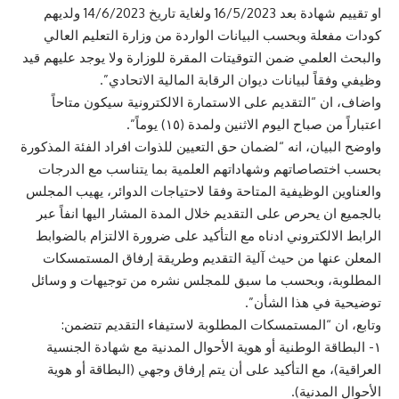
او تقييم شهادة بعد 16/5/2023 ولغاية تاريخ 14/6/2023 ولديهم
كودات مفعلة وبحسب البيانات الواردة من وزارة التعليم العالي
والبحث العلمي ضمن التوقيتات المقرة للوزارة ولا يوجد عليهم قيد
وظيفي وفقاً لبيانات ديوان الرقابة المالية الاتحادي”.
واضاف، ان “التقديم على الاستمارة الالكترونية سيكون متاحاً
اعتباراً من صباح اليوم الاثنين ولمدة (١٥) يوماً”.
واوضح البيان، انه “لضمان حق التعيين للذوات افراد الفئة المذكورة
بحسب اختصاصاتهم وشهاداتهم العلمية بما يتناسب مع الدرجات
والعناوين الوظيفية المتاحة وفقا لاحتياجات الدوائر، يهيب المجلس
بالجميع ان يحرص على التقديم خلال المدة المشار اليها انفاً عبر
الرابط الالكتروني ادناه مع التأكيد على ضرورة الالتزام بالضوابط
المعلن عنها من حيث آلية التقديم وطريقة إرفاق المستمسكات
المطلوبة، وبحسب ما سبق للمجلس نشره من توجيهات و وسائل
توضيحية في هذا الشأن”.
وتابع، ان “المستمسكات المطلوبة لاستيفاء التقديم تتضمن:
١- البطاقة الوطنية أو هوية الأحوال المدنية مع شهادة الجنسية
العراقية)، مع التأكيد على أن يتم إرفاق وجهي (البطاقة أو هوية
الأحوال المدنية).