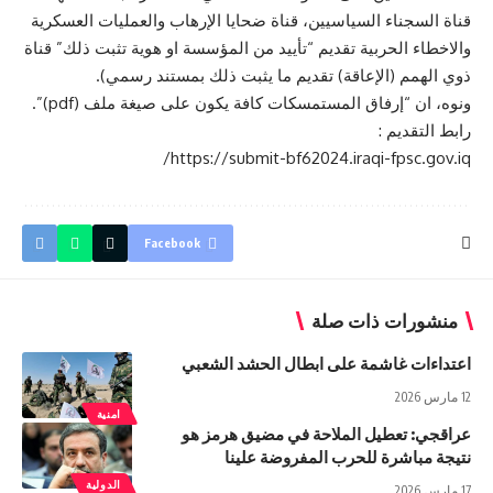
قناة السجناء السياسيين، قناة ضحايا الإرهاب والعمليات العسكرية
والاخطاء الحربية تقديم “تأييد من المؤسسة او هوية تثبت ذلك” قناة
ذوي الهمم (الإعاقة) تقديم ما يثبت ذلك بمستند رسمي).
ونوه، ان “إرفاق المستمسكات كافة يكون على صيغة ملف (pdf)”.
رابط التقديم :
https://submit-bf62024.iraqi-fpsc.gov.iq/
Facebook
منشورات ذات صلة
اعتداءات غاشمة علی ابطال الحشد الشعبي
12 مارس 2026
امنية
عراقجي: تعطيل الملاحة في مضيق هرمز هو
نتيجة مباشرة للحرب المفروضة علينا
الدولية
17 مارس 2026