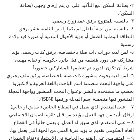
٢- بطاقة السكن، مع التأكيد على أن يتم إرفاق وجهي (بطاقة
السكن).
٣- بالنسبة للمتزوج يرفق عقد زواج رسمي.
٤- بالنسبة لمن لديه أطفال لم يكملوا سن الثامنة عشر يرفق
البطاقة الوطنية للطفل أو هوية الأحوال المدنية أو صورة قيد ولادة
رسمية.
٥- لمن لديه دورات ذات صلة باختصاصه، يرفق كتاب رسمي يؤيد
مشاركته في دورة مُنظمة من قبل دائرة حكومية أو نقابة مهنية،
شرط أن تكون الدورة تم تنظيمها للمشاركين حضورياً .
٦- لمن لديه بحوث منشورة ذات صلة باختصاصه، يرفق ملف يحتوي
على واجهة البحث متضمنة اسم الباحث باللغة العربية والإنكليزية
بحسب ما مستخدم بالنشر، وعنوان البحث المنشور وواجهة المجلة
المنشور فيها متضمنة اسم المجلة ورقمها (ISBN).
٧ – على المتقدم الذي يعمل في القطاع الخاص ( سابق او حالي)
ارفاق تأييد من جهة العمل مؤيدة من قبل دائرة الضمان الاجتماعي.
٨ – على المتقدم الذي سبق له العمل او يعمل حالياً في القطاع
العام الحكومي تقديم ما يؤيد فترة العمل من الجهة التي يعمل بها.
٩ – المتقدمين على القنوات الخاصة في الاستمارة (قناة الشهداء،