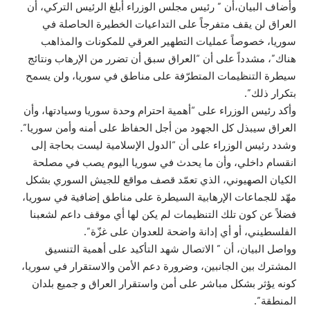
وأضاف البيان،أن ” رئيس مجلس الوزراء أبلغ الرئيس التركي، أن
العراق لن يقف متفرجاً على التداعيات الخطيرة الحاصلة في
سوريا، خصوصاً عمليات التطهير العرقي للمكونات والمذاهب
هناك”، مشدداً على أن “العراق سبق أن تضرر من الإرهاب ونتائج
سيطرة التنظيمات المتطرّفة على مناطق في سوريا، ولن يسمح
بتكرار ذلك”.
وأكد رئيس الوزراء على “أهمية احترام وحدة سوريا وسيادتها، وأن
العراق سيبذل كل الجهود من أجل الحفاظ على أمنه وأمن سوريا”.
وشدد رئيس الوزراء على أن “الدول الإسلامية ليست بحاجة إلى
انقسام داخلي، وأن ما يحدث في سوريا اليوم يصب في مصلحة
الكيان الصهيوني، الذي تعمّد قصف مواقع للجيش السوري بشكل
مهّد للجماعات الإرهابية السيطرة على مناطق إضافية في سوريا،
فضلاً عن كون تلك التنظيمات لم يكن لها أي موقف داعم لشعبنا
الفلسطيني، أو أي إدانة واضحة للعدوان على غزّة”.
وواصل البيان، أن ” الاتصال شهد التأكيد على أهمية التنسيق
المشترك بين الجانبين، وضرورة دعم الأمن والاستقرار في سوريا،
كونه يؤثر بشكل مباشر على أمن واستقرار العراق و جميع بلدان
المنطقة”.