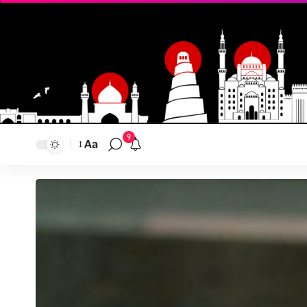
9
Aa
تغيير
حجم
النص