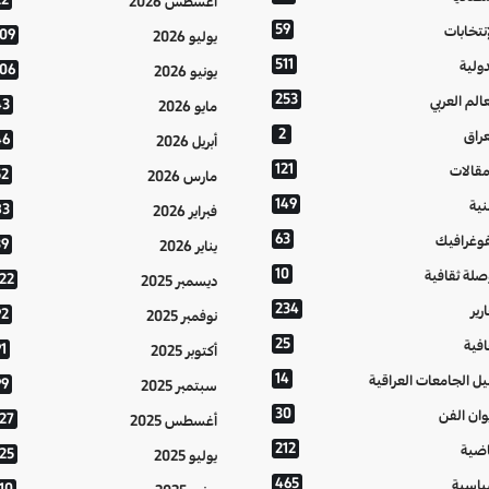
22
أغسطس 2026
59
إنتخابات
109
يوليو 2026
511
دولية
106
يونيو 2026
253
عالم العربي
43
مايو 2026
2
عراق
46
أبريل 2026
121
مقالات
52
مارس 2026
149
نية
83
فبراير 2026
63
فوغرافيك
39
يناير 2026
10
صلة ثقافية
122
ديسمبر 2025
234
رير
92
نوفمبر 2025
25
افية
1
أكتوبر 2025
14
يل الجامعات العراقية
99
سبتمبر 2025
30
وان الفن
127
أغسطس 2025
212
اضية
125
يوليو 2025
465
اسية