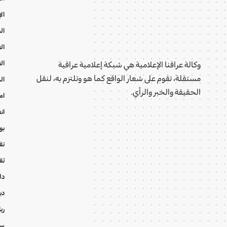
ال
ال
ال
ال
وكالة عراقنا الإعلامية هي شبكة إعلامية عراقية
مستقلة، تقوم على شعار الواقع كما هو وتلتزم به، لنقل
ال
الحقيقة والخبر والرأي.
ام
ان
بو
تقا
ثق
دل
دي
ري
سي