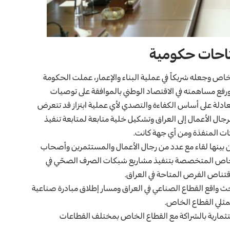
تاحات حكومية
خاص وجعله شريكاً في عملية البناء والإعمار، عملت الحكومة
رفع مساهمته في الاقتصاد الوطني بالموافقة على توصيات
ادلة على أساس الكفاءة والتصدي لأي عملية ابتزاز قد تتعرض
جال الأعمال إلى العراق وتشكيل خلية متابعة لمتابعة تنفيذ
كات المنفذة ومن أي جهة كانت.
من بينها لقاء مع عدد من رجال الأعمال والمستثمرين وأصحاب
الخاص المتخصصة بتنفيذ مشاريع شبكات الصرف الصحّي في
قتناص الفرص المتاحة في العراق.
تموز 2023، اجتماعاً خُصص لبحث واقع القطاع الصناعي في العراق ومسار إطلاق مبادرة صناعية
ثلي القطاع الخاص.
اء في 2 كانون الأول 2023، طرح 90 فرصة استثمارية بالشراكة مع القطاع الخاص بمختلف القطاعات