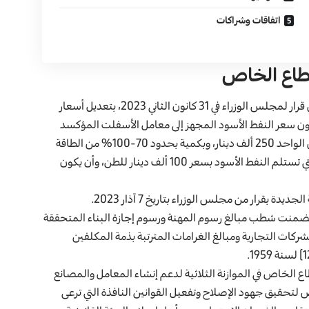
اتفاقات وشراكات
طاع الخاص
هذا التوجه دعم بقرارات حكومية غير مسبوقة منها ما صدر من قرار لمجلس الوزراء في 31 كانون الثاني 2023، بتعديل أسعار
ون سعر النفط الأسود المجهز إلى معامل الأسفلت المؤكسد
بسعر 35% من سعر النشرة العالمية، على ألا يتجاوز سعر الطن الواحد 250 ألف دينار، وبكمية بحدود 70-100% من الطاقة
التصميمية، وإبقاء الوضع على ما هو عليه بالنسبة للمعامل التي تستلم النفط الأسود بسعر 100 ألف دينار للطن، وأن يكون
قرار من مجلس الوزراء بتاريخ 7 آذار 2023.
خاذ مجلس الوزراء مجموعة من القرارات في 28 آذار 2023 تضمنت شطب مبالغ رسوم المهنة ورسوم إجازة البناء المتحققة
ركات التجارية ومبالغ الغرامات المترتبة بذمة المكلفين
الخاص في الموازنة الثلاثية لدعم إنشاء المعامل والمصانع
 لتحقيق جهود الإصلاح وتفعيل القوانين النافذة التي ترعى