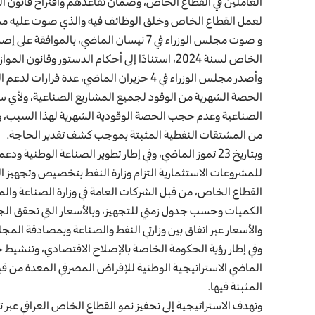
العاملين في القطاع الخاص، وضمان تقاعدهم واقتراح قانون الت
لعمل القطاع الخاص وخلق الوظائف فيه والذي صوت عليه مجلس النواب بالفعل
و صوت مجلس الوزراء في 7 نيسان الماضي، بال
الخاص لسنة 2024، استنادًا إلى أحكام الدستور وقانون الموازنة العامة الاتحادية لجمهورية العراق للسنوات المالية الثلاث.
وأصدر مجلس الوزراء في 4 حزيران الماضي، عد
الحصة الشهرية من الوقود لجميع المشاريع الصناعية، ولأي
الصناعية وعدم حجب الحصة الوقودية الشهرية لهذا السبب، وأ
من المشتقات النفطية المثبتة بموجب كشف تقدير الحاجة.
وبتاريخ 23 تموز الماضي، وفي إطار تطوير الصناعة الوط
للمشروعات الاستثمارية التزام وزارة النفط بتخصيص وتجهيز ا
القطاع الخاص، من قبل الشركات العامة في وزارة الصناعة والم
الكميات وحسب جدول زمني للتجهيز، وبالأسعار التي تحقق الجد
والأسعار عبر اتفاق بين وزارتي النفط والصناعة وبمصادقة المج
الماضي الاستراتيجية الوطنية للإقراض المصرفي المعدة من قبل
المثبتة فيها.
وتهدف الاستراتيجية إلى تحفيز نمو القطاع الخاص العراقي عب