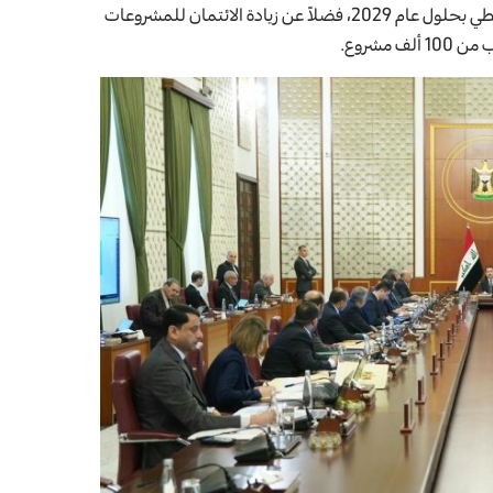
وزيادة الائتمان الممنوح له من الناتج المحلي الإجمالي غير النفطي بحلول عام 2029، فضلاً عن زيادة الائتمان للمشروعات
مشروع.