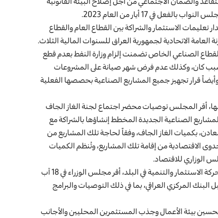
قاعد والضمان الاجتماعي من أجل إصلاح البيئة القانونية
 في 17 أيار من العام 2023.
موافقة على إصدار تعليمات الاستثمار والشراكة بين القطاع العام والقطاع
ة قرارات لدعم القطاع الصناعي الخاص تضمنت إلزام وزارة النفط بعدم قطع
 سبب كان، وكذلك عدم فرض شهر صيانة على المشروعات
يضاً قرار تجهيز جميع المشاريع الصناعية بحصصها الفعلية
نية ودعمها، أقر المجلس توصيات محضر اجتماع لجنة الغاز الجاف
لمشاريع الصناعية الجديدة المخطط إنشاؤها بالشراكة مع
عادن، بكميات الغاز الجاف، وفقاً لحاجة تلك المشاريع من
وى الاقتصادية من إقامة تلك المشاريع، وتُنظم الكميات
لس الوزاري للاقتصاد.
وفي إطار رؤية الحكومة الخاصة بالإصلاح الاقتصادي، وتنشيط حركة الاستثمار والتنمية في البلد، أقر مجلس الوزراء في 18 آب
 البنك المركزي العراقي، بما في ذلك التوصيات والبرامج
ر تحسين بيئة الأعمال وجذب المستثمرين المحليين والأجانب