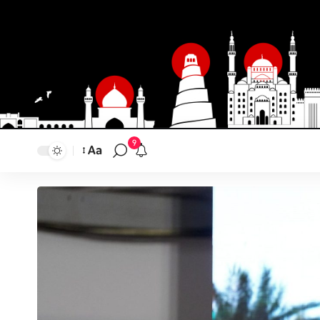
9
Aa
تغيير
حجم
النص