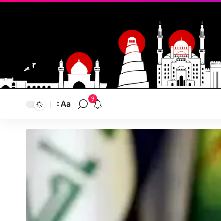
9
Aa
تغيير
حجم
النص