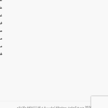
عل
غي
في
مع
من
من
هُن
© 2024 جميع الحقوق محفوظة لمؤسسة عراقنا للثقافة والإعلام.