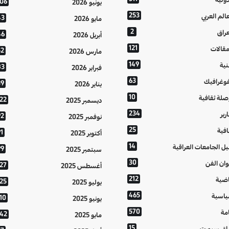
106
يونيو 2026
253
عالم العربي
43
مايو 2026
2
عراق
46
أبريل 2026
121
مقالات
52
مارس 2026
149
نية
83
فبراير 2026
63
فوغرافيك
39
يناير 2026
10
صلة ثقافية
122
ديسمبر 2025
234
رير
92
نوفمبر 2025
25
افية
1
أكتوبر 2025
14
يل الجامعات العراقية
99
سبتمبر 2025
30
وان الفن
127
أغسطس 2025
212
اضية
125
يوليو 2025
465
اسية
10
يونيو 2025
570
مة
142
مايو 2025
15
اق سبورت