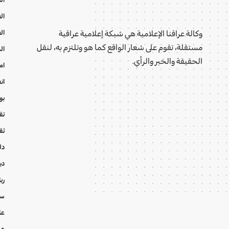
ال
ال
وكالة عراقنا الإعلامية هي شبكة إعلامية عراقية
مستقلة، تقوم على شعار الواقع كما هو وتلتزم به، لنقل
ال
الحقيقة والخبر والرأي.
ام
ان
بو
تقا
ثق
دل
دي
ري
سي
عا
عر