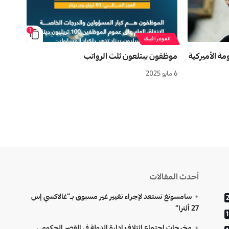
1
انفوغرافيك
ة الأميركية
موظفون یبتلعون ثلث الرواتب
6 مايو 2025
أحدث المقالات
سامسونغ تستعد لإجراء تغيير غير مسبوق بـ”غالاكسي إس
27 ألترا”
مخرجات اجتماع ائتلاف إدارة الدولة في القصر الحكومي