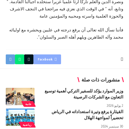
ونصرة الدين والعلم تاركا ارثا علميا غزيرا ستخلده اجيالنا القادمة. ”
وتابع، أنه ” في الوقت الذي نعزي فيه مراجعنا في النجف الاشرف
والحوزة العلمية واسرته ومحبيه والمؤمنين عامة
فأننا نسأل الله تعالى أن يرفع درجته في عليين ويحشره مع اوليائه
محمد وآله الطاهرين ويلهم أهله الصبر والسلوان”.
Facebook
منشورات ذات صلة
وزير الموارد يؤكد للسفير التركي أهمية توسيع
التعاون مع الشركات الرصينة
عامة
2 يوليو 2026
القيثارة يرفع وتيرة استعداداته في الرياض
تحضيراً لمواجهة الهلال
رياضية
30 سبتمبر 2024