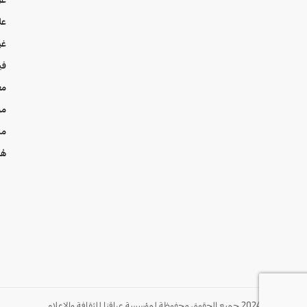
عل
غي
في
مع
من
من
هُن
© 2024 جميع الحقوق محفوظة لمؤسسة عراقنا للثقافة والإعلام.