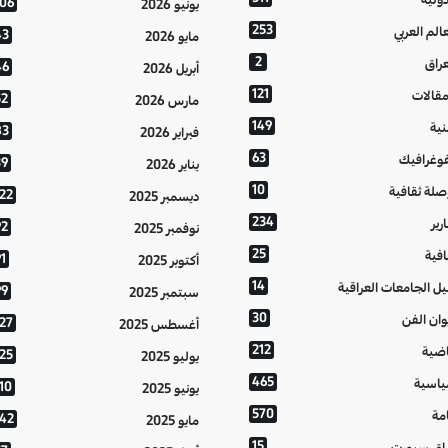
106
يونيو 2026
253
عالم العربي
43
مايو 2026
2
عراق
46
أبريل 2026
121
مقالات
52
مارس 2026
149
نية
83
فبراير 2026
63
فوغرافيك
39
يناير 2026
10
صلة ثقافية
122
ديسمبر 2025
234
رير
92
نوفمبر 2025
25
افية
1
أكتوبر 2025
14
يل الجامعات العراقية
99
سبتمبر 2025
30
وان الفن
127
أغسطس 2025
212
اضية
125
يوليو 2025
465
اسية
10
يونيو 2025
570
مة
142
مايو 2025
15
اق سبورت