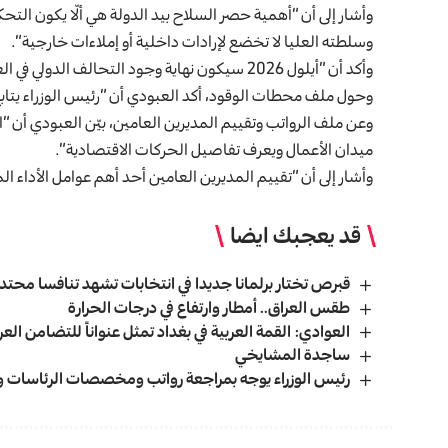
وأشار إلى أن “أهمية حصر السلاح بيد الدولة هي ألّا يكون التحكم
وسلطته العليا لا تخضع لإرادات داخلية أو إملاءات خارجية”.
وأكد أن “أيلول 2026 سيكون نهاية وجود التحالف الدولي في العراق”.
وحول ملف محطات الوقود، أكد العبودي أن “رئيس الوزراء يتا
وعن ملف الرواتب وتقييم المديرين العامين، بيّن العبودي أن “
ميدان الأعمال ويعرف تفاصيل الحركات الاقتصادية”.
وأشار إلى أن “تقييم المديرين العامين أحد أهم عوامل الأداء
قد يعجبك ايضا
قبرص تختار برلمانا جديدا في انتخابات تشهد تنافسا محتد
طقس العراق.. أمطار وارتفاع في درجات الحرارة
العوادي: القمة العربية في بغداد تمثل عنواناً للتضامن العر
ساجدة المشايخي
رئيس الوزراء يوجه بمراجعة رواتب ومخصصات الرئاسات وت