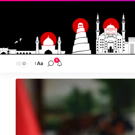
9
Aa
تغيير
حجم
النص