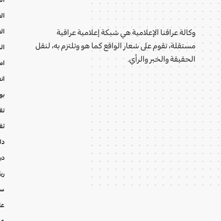
ال
ال
وكالة عراقنا الإعلامية هي شبكة إعلامية عراقية
مستقلة، تقوم على شعار الواقع كما هو وتلتزم به، لنقل
ال
الحقيقة والخبر والرأي.
ام
ان
بو
تقا
ثق
دل
دي
ري
سي
عا
عر