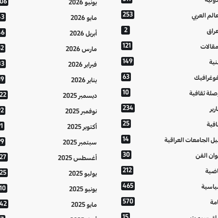
106
يونيو 2026
253
عالم العربي
43
مايو 2026
2
عراق
46
أبريل 2026
121
مقالات
52
مارس 2026
149
نية
83
فبراير 2026
63
فوغرافيك
39
يناير 2026
10
صلة ثقافية
122
ديسمبر 2025
234
رير
92
نوفمبر 2025
25
افية
1
أكتوبر 2025
14
يل الجامعات العراقية
99
سبتمبر 2025
30
وان الفن
127
أغسطس 2025
212
اضية
125
يوليو 2025
465
اسية
10
يونيو 2025
570
مة
142
مايو 2025
15
اق سبورت