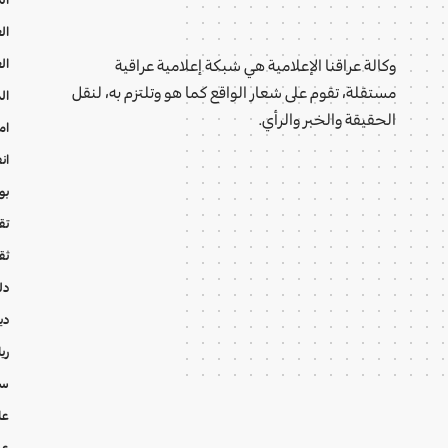
ال
ال
وكالة عراقنا الإعلامية هي شبكة إعلامية عراقية
مستقلة، تقوم على شعار الواقع كما هو وتلتزم به، لنقل
ال
الحقيقة والخبر والرأي.
ام
ان
بو
تقا
ثق
دل
دي
ري
سي
عا
عر