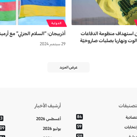
الدولية
ن استهداف منظومة الدفاعات
أذربيجان: “السلام الجزئي” مع أرمين
الوت ونهاريا بصليات صاروخيّة
29 سبتمبر 2024
عرض المزيد
تصنيفات
أرشيف الأخبار
84
تصادية
23
أغسطس 2026
59
إنتخابات
109
يوليو 2026
511
دولية