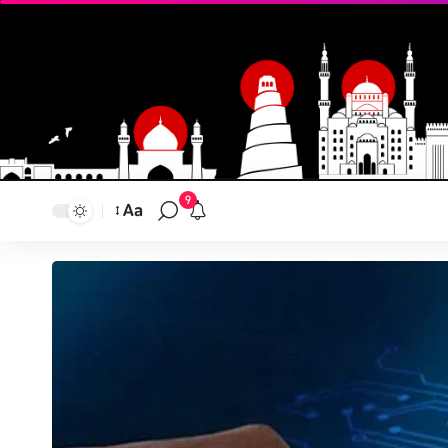
9
Aa
تغيير
حجم
النص