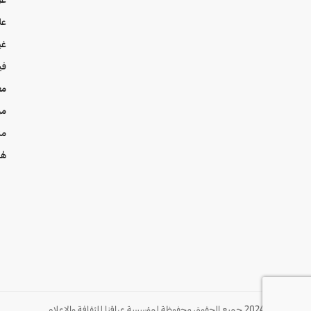
عل
غي
في
مع
من
من
هُن
© 2024 جميع الحقوق محفوظة لمؤسسة عراقنا للثقافة والإعلام.