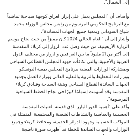
إلى الشمال”.
وأضاف أن “المجلس يعمل على إبراز العراق كوجهة سياحية تماشياً
مع البرنامج الحكومي المرسوم من رئيس مجلس
الوزراء محمد
شياع السوداني
وبمعية جميع الجهات المساندة”.
وأشار إلى أن “العام الحالي 2024 كان مميزاً من حيث نجاح موسم
الزيارة الأربعينية، من حيث وصل عدد الزوار إلى كربلاء المقدسة
إلى أكثر من 21 مليوناً ما بين العراقيين والزوار من مختلف الدول
العربية والأجنبية، والتي تكافأت جهود المجلس القطاعي السياحي
وبمشاركة الوزارات المعنية ببرنامج المجلس بمعية اليونسكو
ووزارات التخطيط والتربية والتعليم العالي ووزارة العمل وجميع
الجهات الساندة القطاع السياحي وهيئة السياحة وفنادق كربلاء
المقدسة وقد أسهمت إسهامًا كبيرًا في نجاح الخطط السياحية
المرسومة”.
وأكد على “أهمية الدور البارز الذي قدمته العتبات المقدسة
الحسينية والعباسية والنشاطات الشعبية والمجتمعية المتمثلة في
المواكب الحسينية وجهود الدوائر الخدمية، ومحافظ كربلاء وجميع
الوزارات والجهات الساندة للخطة قد أظهرت صورة ناضجة