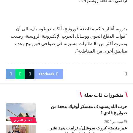
أراضي مقاطعة روستوف”.
بدروه، أشار حاكم مقاطعة فورونيج، ألكسندر غوسيف، الى أن
“قوات الدفاع الجوي ووسائل الحرب الإلكترونية الروسية، رصدت
ودمرت أكثر من 10 طائرات مسيرة، في ضواحي فورونيج وعدة
مناطق أخرى من المقاطعة”.
Facebook
منشورات ذات صلة
حزب الله يستهدف معسكر أوفيك بدفعة من
صواريخ فادي 1
العالم العربي
29 سبتمبر 2024
عبر منصته ‘تروث سوشل’.. ترامب يعيد نشر