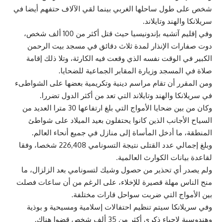
شخص على طول ساحلها الغربي بينما لقي الآلاف حتفهم أيضا في
سريلانكا والهند وتايلاند.
وفي إقليم آتشيه بإندونيسيا حيث قتل أكثر من 100 ألف شخص،
دوت صفارات الإنذار لمدة ثلاث دقائق في مسجد بيت الرحمن
الكبير في الوقت نفسه الذي وقعت فيه الكارثة، وتلا ذلك إقامة
صلاة في المسجد وزيارة المقابر الجماعية للضحايا.
ومن المقرر أن تقام مراسم دينية وتكريمية بعضها على الشواطىء
في سريلانكا والهند وتايلاند التي تعد من أكثر الدول تضررا.
وكان من بين ضحايا الأمواج التي بلغ ارتفاعها 30 مترا العديد من
السياح الأجانب الذين كانوا يحتفلون بعيد الميلاد على شواطئ
المنطقة، ما أدخل المأساة إلى منازل في جميع أنحاء العالم.
وبلغ إجمالي عدد القتلى نتيجة التسونامي 226,408 شخصا، وفقا
لقاعدة بيانات الكوارث العالمية.
ولم يصدر أي تحذير من حصول وشيك لتسونامي بعد الزلزال، ما
منح الناس مهلة قصيرة للإخلاء، على الرغم من أن ساعات فصلت
بين الأمواج التي ضربت سواحل قارات مختلفة.
وفي سريلانكا سيتم تنظيم احتفالات إسلامية ومسيحية و بوذية
وهندوسية لإحياء ذكرى أكثر من 35 ألف شخص قضوا هناك.