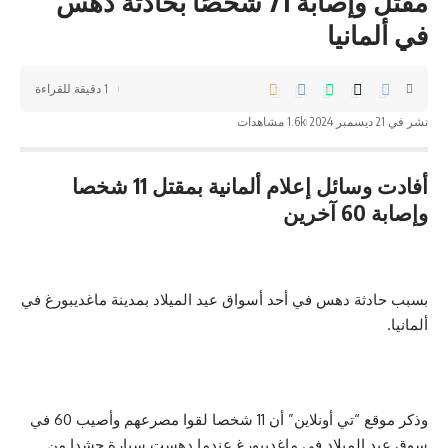
مقتل وإصابة 71 شخصًا بحادثة دهس
في ألمانيا
1 دقيقة للقراءة
نشر في 21 ديسمبر 2024
1.6k مشاهدات
أفادت وسائل إعلام ألمانية بمقتل 11 شخصا
وإصابة 60 آخرين
بسبب حادثة دهس في أحد أسواق عيد الميلاد بمدينة ماغديبورغ في
ألمانيا.
وذكر موقع “تي أونلاين” أن 11 شخصا لقوا مصرعهم وأصيب 60 في
سوق عيد الميلاد في ماغديبورغ عندما دهست سيارة حشدا من