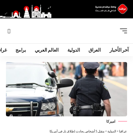
آخر الأخبار
العراق
الدولية
العالم العربي
برامج
غرا
امیرکا
عراقنا
>
الدولية
>
مقتل 5 أشخاص بحادث إطلاق نار في أمريكا