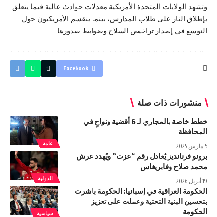
وتشهد الولايات المتحدة الأمريكية معدلات حوادث عالية فيما يتعلق
بإطلاق النار على طلاب المدارس، بينما ينقسم الأمريكيون حول
التوسع في إصدار تراخيص السلاح وضوابط صدورها
Facebook
منشورات ذات صلة
خطط خاصة بالمجاري لـ 6 أقضية ونواحٍ في
المحافظة
عامة
5 مارس 2025
برونو فرنانديز يُعادل رقم “عزت” ويُهدد عرش
محمد صلاح وفابريغاس
الدولية
19 أبريل 2026
الحکومة العراقیة في إسبانيا: الحكومة باشرت
بتحسين البنية التحتية وعملت على تعزيز
الحکومة
سياسية