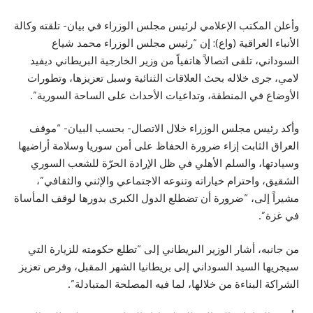
وأعلن المكتب الإعلامي لرئيس مجلس الوزراء في بيان- تلقته وكالة
الأنباء العراقية (واع): إن “رئيس مجلس الوزراء محمد شياع
السوداني، تلقى اتصالاً هاتفياً من وزير الخارجية البريطاني ديفيد
لامي، جرى خلاله بحث العلاقات الثنائية وسبل تعزيزها، وتطورات
الأوضاع في المنطقة، وتداعيات الأحداث على الساحة السورية”.
وأكد رئيس مجلس الوزراء خلال الاتصال- بحسب البيان- “موقف
العراق الثابت إزاء ضرورة الحفاظ على أمن سوريا وسلامة أراضيها
وسيادتها، والسلم الأهلي في ظل الإرادة الحرّة للشعب السوري
الشقيق، واحترام خياراته وتنوعه الاجتماعي والإثني والثقافي”،
مشيراً إلى، “ضرورة أن تضطلع الدول الكبرى بدورها لوقف المأساة
في غزة”.
من جانبه، أشار الوزير البريطاني إلى “تطلع حكومته للزيارة التي
سيجريها السيد السوداني إلى بريطانيا الشهر المقبل، وفرص تعزيز
الشراكة البناءة من خلالها، لما فيه المصلحة المتبادلة”.