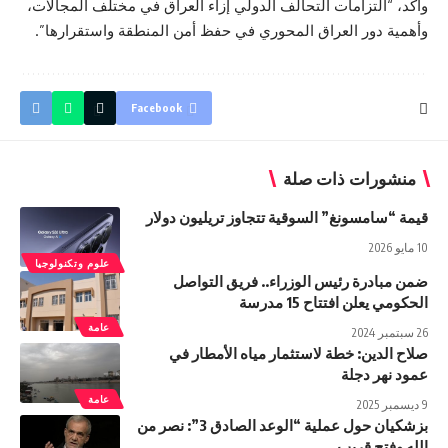
وأكد، “التزامات التحالف الدولي إزاء العراق في مختلف المجالات،
وأهمية دور العراق المحوري في حفظ أمن المنطقة واستقرارها”.
Facebook
منشورات ذات صلة
قيمة “سامسونغ” السوقية تتجاوز تريليون دولار
10 مايو 2026
علوم وتكنولوجيا
ضمن مبادرة رئيس الوزراء.. فريق التواصل
الحكومي يعلن افتتاح 15 مدرسة
عامة
26 سبتمبر 2024
صلاح الدين: خطة لاستثمار مياه الأمطار في
عمود نهر دجلة
عامة
9 ديسمبر 2025
بزشكيان حول عملية “الوعد الصادق 3”: نصر من
الله وفتح قريب