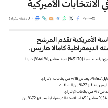
الانتخابات الأميركية
3 دقيقة للقراءة
مشاركة
رئاسة الأمريكية تقدم المرشح
ه الديمقراطية كامالا هاريس.
وبلغت النتائج الاولية بـ40 ولاية من اصل 51 ولاية تقدم الجمهوري ترامب بنسبة (51.70%) صوتا مقابل (46.96%) صوتا
وفي ولاية فلوريدا تظهر النتائج تقدم المرشح الجمهوري بنسبة 54.1% مقابل 45.1 لمنافسته الديمقراطية بعد فرز 72% من