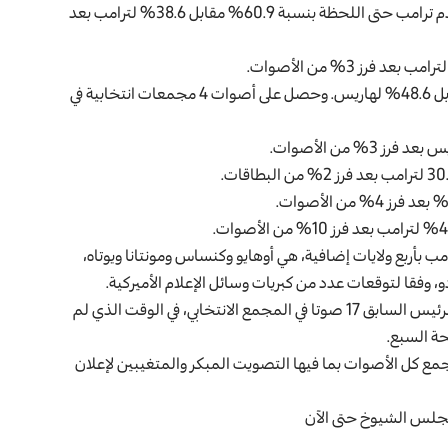
وفي ولاية جورجيا (متأرجحة والنتيجة تتغير بشكل مستمر) يتقدم ترامب حتى اللحظة بنسبة 60.9% مقابل 38.6% لترامب بعد
وفي ولاية فرجينيا الغربية حسم ترامب الفوز بنسبة 49.4% مقابل 48.6% لهاريس. وحصل على أصوات 4 مجمعات انتخابية في
مب بأربع ولايات إضافية، هي أوهايو وكنساس ومونتانا ويوتاه،
و، وفقا لتوقعات عدد من كبريات وسائل الإعلام الأميركية.
وأوهايو التي سبق لترامب أن فاز بها عامي 2016 و2020 تمنح الرئيس السابق 17 صوتا في المجمع الانتخابي، في الوقت الذي لم
حة السبع.
نجمع كل الأصوات بما فيها التصويت المبكر والمتغيبين لإعلان