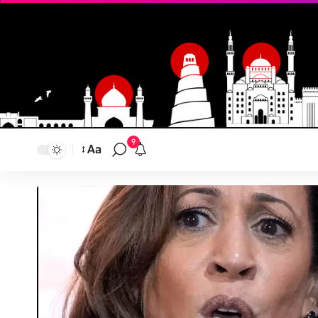
9
Aa
تغيير
حجم
النص