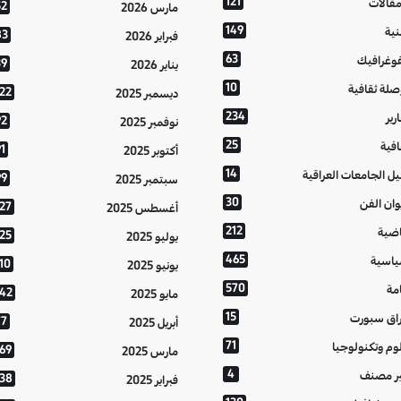
121
مقالات
52
مارس 2026
149
نية
83
فبراير 2026
63
فوغرافيك
39
يناير 2026
10
صلة ثقافية
122
ديسمبر 2025
234
رير
92
نوفمبر 2025
25
افية
1
أكتوبر 2025
14
يل الجامعات العراقية
99
سبتمبر 2025
30
وان الفن
127
أغسطس 2025
212
اضية
125
يوليو 2025
465
اسية
10
يونيو 2025
570
مة
142
مايو 2025
15
اق سبورت
77
أبريل 2025
71
وم وتكنولوجيا
169
مارس 2025
4
ر مصنف
138
فبراير 2025