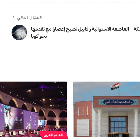
المقال التالي
عمل طابوق وتفكيك 600 شبكة
العاصفة الاستوائية رافاييل تصبح إعصارا مع تقدمها
نحو كوبا
العالم العربي