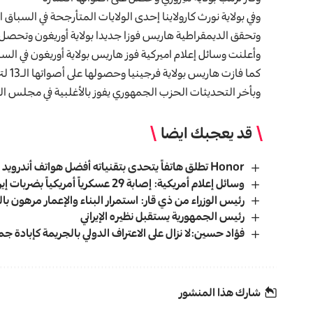
وفي بولاية نورث كارولاينا إحدى الولايات المتأرجحة في السباق
وتحقق الديمقراطية هاريس فوزا جديدا بولاية أوريغون وتحصل ع
وأعلنت وسائل إعلام اميركية فوز هاريس بولاية أوريغون في السب
كما فازت هاريس بولاية فرجينيا وحصولها على أصواتها الـ13 لترفع نتيجتها بالمجمع الانتخابي إلى 205 مقابل 230 لترامب
وبأخر التحديثات الحزب الجمهوري يفوز بالأغلبية في مجلس الشيوخ 
قد يعجبك ايضا
Honor تطلق هاتفاً يتحدى بتقنياته أفضل هواتف أندرويد
وسائل إعلام أمريكية: إصابة 29 عسكرياً أمريكياً بضربات إيرانية على قاعدة في السعودية
رئيس الوزراء من ذي قار: استمرار البناء والإعمار مرهون بال
رئيس الجمهورية يستقبل نظيره الإيراني
فؤاد حسين:لا نزال على الاعتراف الدولي بالجريمة كإبادة جم
شارك هذا المنشور