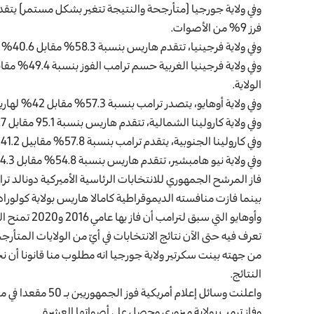
فرز 9% من الأصوات.
وفي ولاية فرجينيا، تتقدم هاريس بنسبة 58.3% مقابل 40.6% لترامب بعد فرز 3% من الأصوات.
الولاية.
وفي ولاية أوهايو، يتصدر ترامب بنسبة 57.3% مقابل 42% لهاريس بعد فرز 3% من الأصوات.
وفي ولاية كارولينا الشمالية، تتقدم هاريس بنسبة 95.1 مقابل 30.7 لترامب بعد فرز 2% من البطاقات.
وفي كارولينا الجنوبية، يتقدم ترامب بنسبة 57.8% مقابيل 41.2% بعد فرز 4% من الأصوات.
وفي ولاية نيو هامبشير، تتقدم هاريس بنسبة 54.8% مقابل 44.3% لترامب بعد فرز 10% من الأصوات.
فاز المرشح الجمهوري للانتخابات الرئاسية الأميركية دونالد ترا
بينما فازت منافسته الديموقراطية كامالا هاريس بولاية كولوراد
تعرف فيه حتى الآن نتائج الانتخابات في أيّ من الولايات المتأرج
من جهته بينت سكرتير ولاية جورجيا انه مطلوب منا قانونا أن 
النتائج.
واعلنت وسائل إعلام أمريكية فوز الجمهوريين بـ 50 مقعدا في مجلس الشيوخ حتى الآن
وفاز ترمب بولاية ميزوري وحصل على أصواتها العشرة