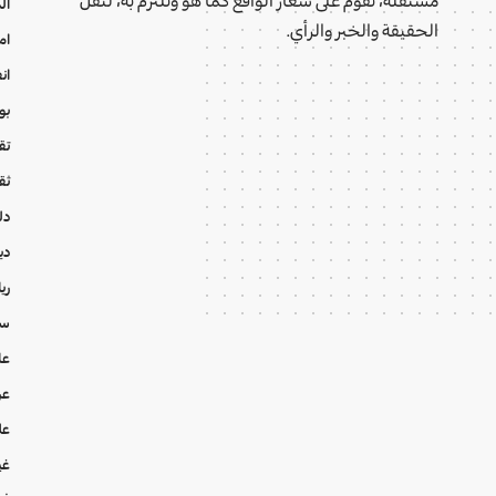
مستقلة، تقوم على شعار الواقع كما هو وتلتزم به، لنقل
ال
الحقيقة والخبر والرأي.
ام
ان
بو
تقا
ثق
دل
دي
ري
سي
عا
عر
عل
غي