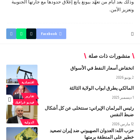
وذلك بعد أيام من تعهّد بيونغ يانغ إغلاق حدودها مع جارتها الجنوبية
وتعزيز الأمن.
Facebook
منشورات ذات صلة
انخفاض أسعار النفط في الأسواق
2 يونيو 2026
اقتصادية
المالکي یطرق ابواب الولایة الثالثة‌
تقارير
1 ديسمبر 2025
فيديو غرافيك
رئيس البرلمان الإيراني: سنتخلى عن كل أشكال
ضبط النفس
الدولية
12 مارس 2026
حزب الله: العدوان الصهيوني ضد إيران تصعيد
خطير على المنطقة برمتها