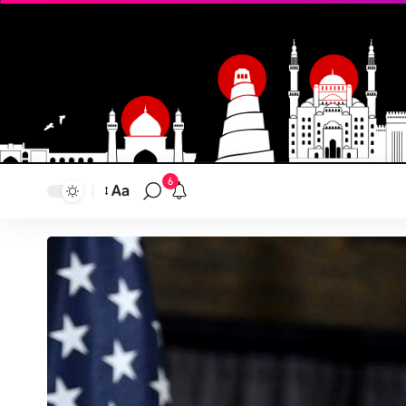
6
Aa
تغيير
حجم
النص