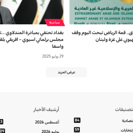
سياسية
اق.. قمة الرياض تبحث اليوم وقف
بغداد تحتفي بمبادرة المندلاوي 
وني على غزة ولبنان
مجلس برلماني اسیوي – افریقي یلقی
واسعا
29 يوليو 2025
عرض المزيد
تصنيفات
أرشيف الأخبار
84
تصادية
23
أغسطس 2026
59
إنتخابات
109
يوليو 2026