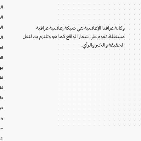
ال
ال
ال
وكالة عراقنا الإعلامية هي شبكة إعلامية عراقية
مستقلة، تقوم على شعار الواقع كما هو وتلتزم به، لنقل
ال
الحقيقة والخبر والرأي.
ام
ان
بو
تقا
ثق
دل
دي
ري
سي
عا