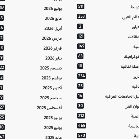
511
دولية
106
يونيو 2026
253
عالم العربي
43
مايو 2026
2
عراق
46
أبريل 2026
121
مقالات
52
مارس 2026
149
نية
83
فبراير 2026
63
فوغرافيك
39
يناير 2026
10
صلة ثقافية
122
ديسمبر 2025
234
رير
92
نوفمبر 2025
25
افية
1
أكتوبر 2025
14
يل الجامعات العراقية
99
سبتمبر 2025
30
وان الفن
127
أغسطس 2025
212
اضية
125
يوليو 2025
465
اسية
10
يونيو 2025
570
مة
142
مايو 2025