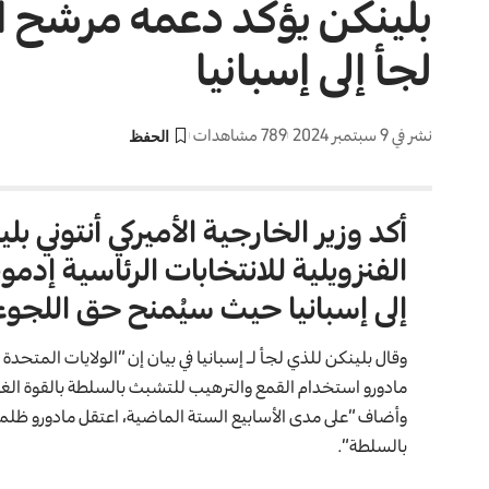
بلينكن يؤكد دعمه مرشح ال
لجأ إلى إسبانيا
نشر في 9 سبتمبر 2024
789 مشاهدات
أكد وزير الخارجية الأميركي أنتوني
الفنزويلية للانتخابات الرئاسية إد
إلى إسبانيا حيث سيُمنح حق اللجوء
وقال بلينكن للذي لجأ لـ
إسبانیا
في بيان إن “الولايات المتحدة 
مادورو استخدام القمع والترهيب للتشبث بالسلطة بالقوة الغاشم
وأضاف “على مدى الأسابيع الستة الماضية، اعتقل مادورو ظلما
بالسلطة”.