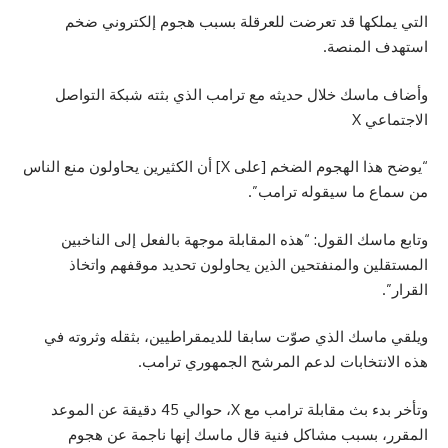
التي يملكها قد تعرضت للعرقلة بسبب هجوم إلكتروني ضخم
استهدف المنصة.
وأضاف ماسك خلال حديثه مع ترامب الذي بثته شبكة التواصل
الاجتماعي X
“يوضح هذا الهجوم الضخم [على X] أن الكثيرين يحاولون منع الناس
من سماع ما سيقوله ترامب”.
وتابع
ماسك
القول: “هذه المقابلة موجهة بالفعل إلى الناخبين
المستقلين والمنفتحين الذين يحاولون تحديد موقفهم واتخاذ
القرار”.
ويلقي ماسك الذي صوّت سابقا للديمقراطيين، بثقله وثروته في
هذه الانتخابات لدعم المرشح الجمهوري ترامب.
وتأخر بدء بث مقابلة ترامب مع X، حوالي 45 دقيقة عن الموعد
المقرر، بسبب مشاكل فنية قال ماسك إنها ناجمة عن هجوم