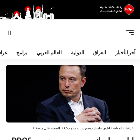
آخر الأخبار
العراق
الدولية
العالم العربي
برامج
غرا
عراقنا
>
الدولية
>
ایلون ماسك يوضح سبب هجوم DDOS الضخم على منصة X