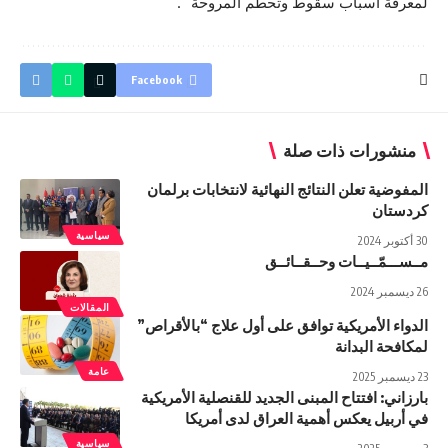
لمعرفة أسباب سقوط وتحطم المروحة “.
Facebook
منشورات ذات صلة
المفوضية تعلن النتائج النهائية لانتخابات برلمان
كردستان
سياسية
30 أكتوبر 2024
مــســـمّــيــات وحــقــائــق
26 ديسمبر 2024
المقالات
الدواء الأمريكية توافق على أول علاج “بالأقراص”
لمكافحة البدانة
عامة
23 ديسمبر 2025
بارزاني: افتتاح المبنى الجديد للقنصلية الأمريكية
في أربيل يعكس أهمية العراق لدى أمريكا
سياسية