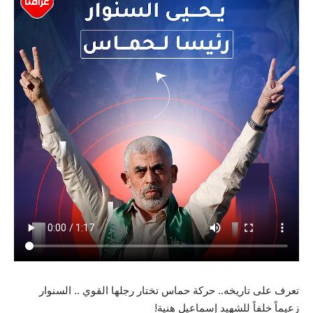
تعرف على تاريخه.. حركة حماس تختار رجلها القوي .. السنوار
زعيماً خلفاً للشهيد إسماعيل هنية!