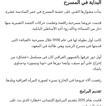
البداية في المسرح
بدأت مشوارها الفني على
خشبة المسرح
في عمر السادسة عشرة.
قدمت عروضا مسرحية راقصة وتعلمت حركات الجسد التعبيرية منها
«نار من السماء» و«آله زو» أحد الأساطير البابلية.
كانت أول بطولة لها في عام 1998 خلال مسرحية «العبائة» التي
قدمتها في مسرح الرشيد وهي طالبة في المعهد.
أول دور عرفهاِ بالجمهور العراقي كان في مسلسل «عشاق» من
إخراج علي أبو سيف، وأيضا دورها في «تونا وتيمون» و«مناوي
باشا».
رفضت آلاء عروضا في الخارج تسيء لصورة المرأة العراقية وبلدها.
تقديم البرامج
قامت بعام 2015 بتقديم البرنامج الإنساني «خطار» الذي بث على
قناة الشرقية.